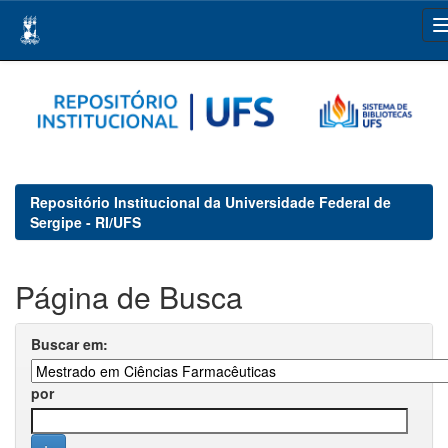
Skip
navigation
Repositório Institucional da Universidade Federal de
Sergipe - RI/UFS
Página de Busca
Buscar em:
por