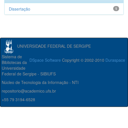
Dissertação
1
UNIVERSIDADE FEDERAL DE SERGIPE
Sistema de
DSpace Software
Copyright © 2002-2010
Duraspace
Bibliotecas da
Universidade
Federal de Sergipe - SIBIUFS
Núcleo de Tecnologia da Informação - NTI
repositorio@academico.ufs.br
+55 79 3194-6528