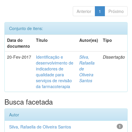
Anterior
1
Próximo
Conjunto de itens:
Data do
Título
Autor(es)
Tipo
documento
20-Fev-2017
Identificação e
Silva,
Dissertação
desenvolvimento de
Rafaella
indicadores de
de
qualidade para
Oliveira
serviços de revisão
Santos
da farmacoterapia
Busca facetada
Autor
Silva, Rafaella de Oliveira Santos
1