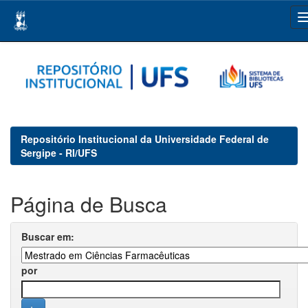
Skip
navigation
Repositório Institucional da Universidade Federal de
Sergipe - RI/UFS
Página de Busca
Buscar em:
por