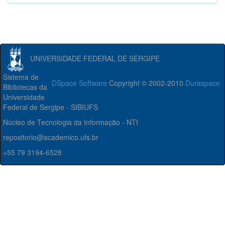
UNIVERSIDADE FEDERAL DE SERGIPE
Sistema de
DSpace Software
Copyright © 2002-2010
Duraspace
Bibliotecas da
Universidade
Federal de Sergipe - SIBIUFS
Núcleo de Tecnologia da Informação - NTI
repositorio@academico.ufs.br
+55 79 3194-6528