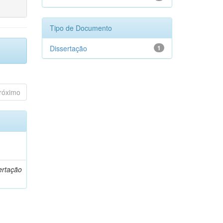
Tipo de Documento
Dissertação
1
róximo
o
ertação