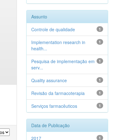
Assunto
Controle de qualidade
1
Implementation research in
1
health...
Pesquisa de implementação em
1
serv...
Quality assurance
1
Revisão da farmacoterapia
1
Serviços farmacêuticos
1
Data de Publicação
2017
1