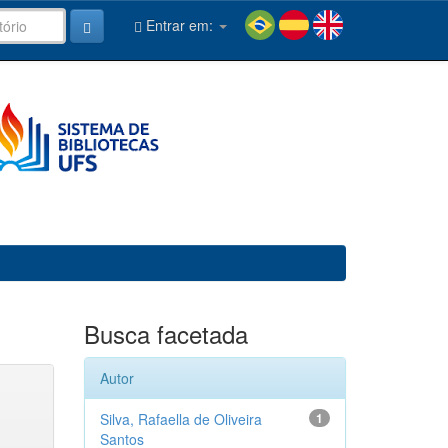
Entrar em:
Busca facetada
Autor
Silva, Rafaella de Oliveira
1
Santos