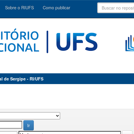
Sobre o RIUFS
Como publicar
al de Sergipe - RI/UFS