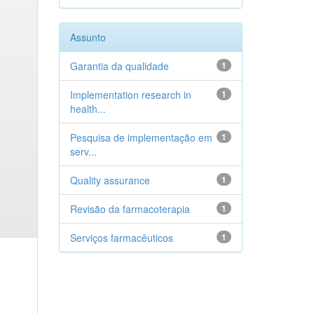
Assunto
Garantia da qualidade
1
Implementation research in
1
health...
Pesquisa de implementação em
1
serv...
Quality assurance
1
Revisão da farmacoterapia
1
Serviços farmacêuticos
1