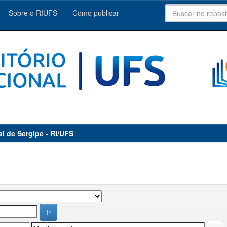
Sobre o RIUFS
Como publicar
al de Sergipe - RI/UFS