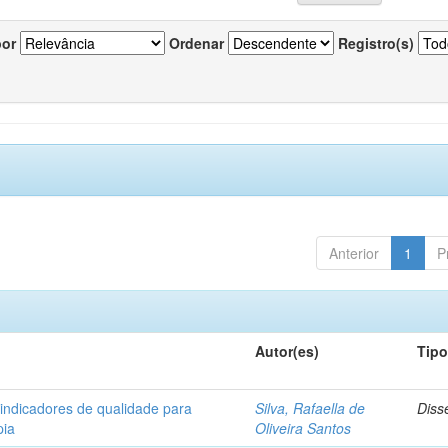
por
Ordenar
Registro(s)
Anterior
1
P
Autor(es)
Tip
 indicadores de qualidade para
Silva, Rafaella de
Diss
pia
Oliveira Santos