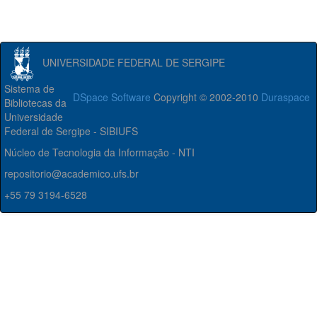
UNIVERSIDADE FEDERAL DE SERGIPE
Sistema de
DSpace Software
Copyright © 2002-2010
Duraspace
Bibliotecas da
Universidade
Federal de Sergipe - SIBIUFS
Núcleo de Tecnologia da Informação - NTI
repositorio@academico.ufs.br
+55 79 3194-6528