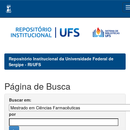
Skip
navigation
Repositório Institucional da Universidade Federal de
Sergipe - RI/UFS
Página de Busca
Buscar em:
por