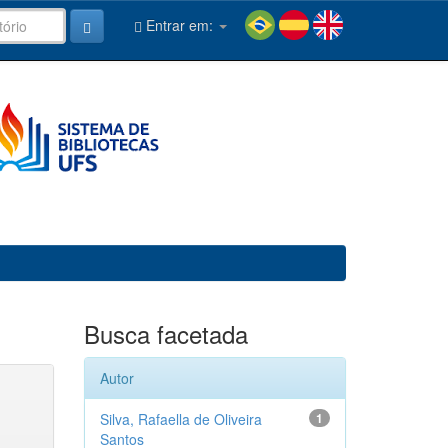
Entrar em:
Busca facetada
Autor
Silva, Rafaella de Oliveira
1
Santos