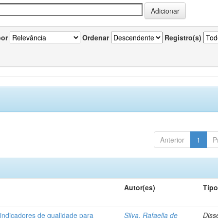
por
Ordenar
Registro(s)
Anterior
1
P
Autor(es)
Tip
 indicadores de qualidade para
Silva, Rafaella de
Diss