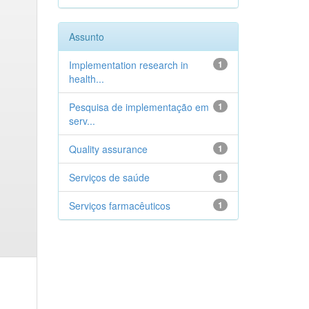
Assunto
Implementation research in
1
health...
Pesquisa de implementação em
1
serv...
Quality assurance
1
Serviços de saúde
1
Serviços farmacêuticos
1