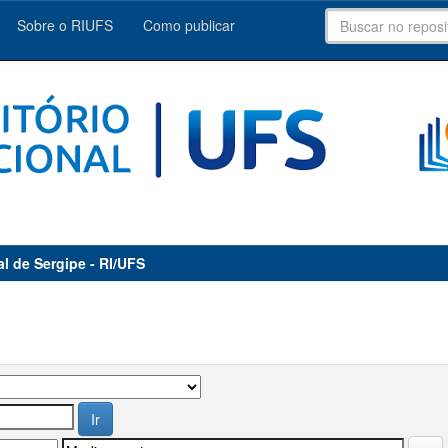
Sobre o RIUFS
Como publicar
al de Sergipe - RI/UFS