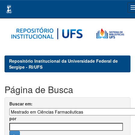
Skip
navigation
Repositório Institucional da Universidade Federal de
Sergipe - RI/UFS
Página de Busca
Buscar em:
por