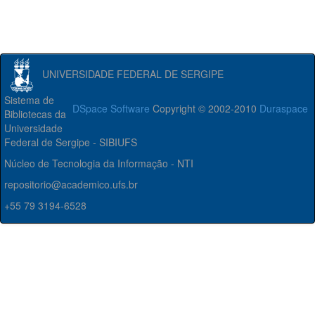
UNIVERSIDADE FEDERAL DE SERGIPE
Sistema de
DSpace Software
Copyright © 2002-2010
Duraspace
Bibliotecas da
Universidade
Federal de Sergipe - SIBIUFS
Núcleo de Tecnologia da Informação - NTI
repositorio@academico.ufs.br
+55 79 3194-6528