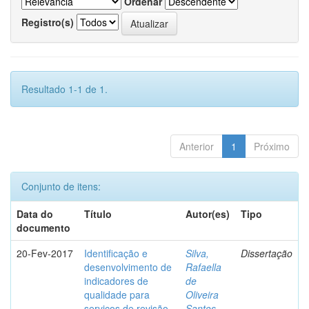
Ordenar
Registro(s)
Resultado 1-1 de 1.
Anterior
1
Próximo
Conjunto de itens:
Data do
Título
Autor(es)
Tipo
documento
20-Fev-2017
Identificação e
Silva,
Dissertação
desenvolvimento de
Rafaella
indicadores de
de
qualidade para
Oliveira
serviços de revisão
Santos