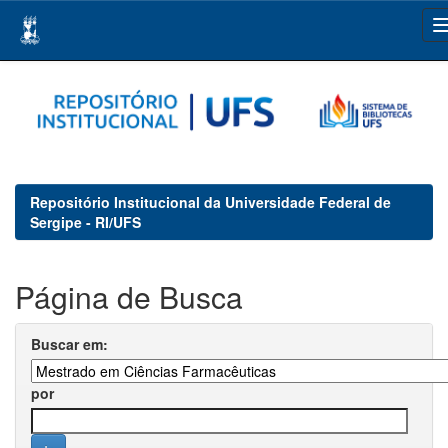
Skip
navigation
Repositório Institucional da Universidade Federal de
Sergipe - RI/UFS
Página de Busca
Buscar em:
por