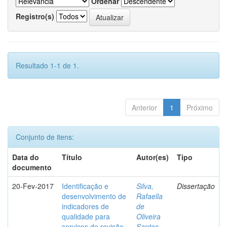
Ordenar
Registro(s)
Resultado 1-1 de 1.
Anterior
1
Próximo
Conjunto de itens:
Data do
Título
Autor(es)
Tipo
documento
20-Fev-2017
Identificação e
Silva,
Dissertação
desenvolvimento de
Rafaella
indicadores de
de
qualidade para
Oliveira
serviços de revisão
Santos