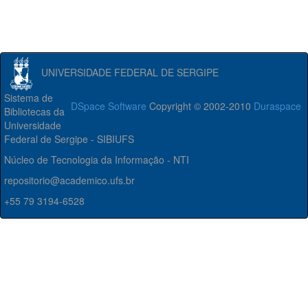
UNIVERSIDADE FEDERAL DE SERGIPE
Sistema de
DSpace Software
Copyright © 2002-2010
Duraspace
Bibliotecas da
Universidade
Federal de Sergipe - SIBIUFS
Núcleo de Tecnologia da Informação - NTI
repositorio@academico.ufs.br
+55 79 3194-6528