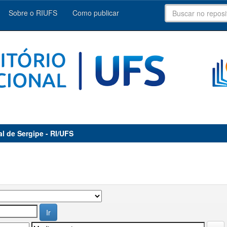
Sobre o RIUFS
Como publicar
al de Sergipe - RI/UFS