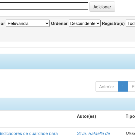
por
Ordenar
Registro(s)
Anterior
1
P
Autor(es)
Tip
 indicadores de qualidade para
Silva, Rafaella de
Diss