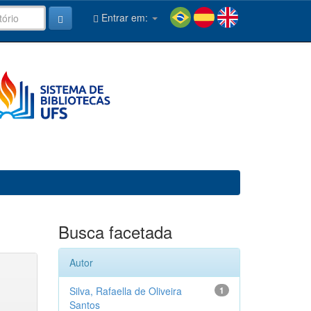
Entrar em:
Busca facetada
Autor
Silva, Rafaella de Oliveira
1
Santos