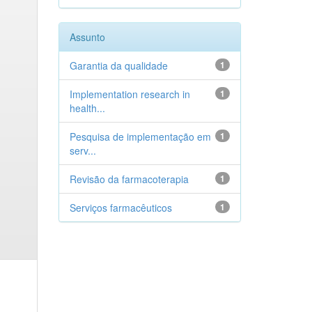
Assunto
Garantia da qualidade
1
Implementation research in
1
health...
Pesquisa de implementação em
1
serv...
Revisão da farmacoterapia
1
Serviços farmacêuticos
1