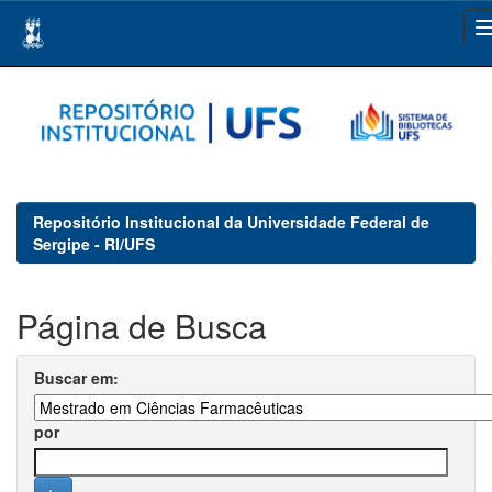
Skip
navigation
Repositório Institucional da Universidade Federal de
Sergipe - RI/UFS
Página de Busca
Buscar em:
por