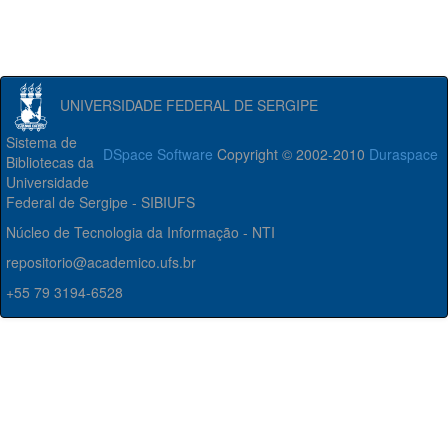
UNIVERSIDADE FEDERAL DE SERGIPE
Sistema de
DSpace Software
Copyright © 2002-2010
Duraspace
Bibliotecas da
Universidade
Federal de Sergipe - SIBIUFS
Núcleo de Tecnologia da Informação - NTI
repositorio@academico.ufs.br
+55 79 3194-6528