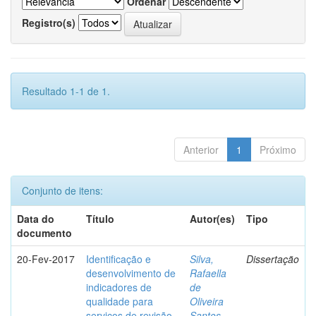
Ordenar
Registro(s)
Resultado 1-1 de 1.
Anterior
1
Próximo
Conjunto de itens:
Data do
Título
Autor(es)
Tipo
documento
20-Fev-2017
Identificação e
Silva,
Dissertação
desenvolvimento de
Rafaella
indicadores de
de
qualidade para
Oliveira
serviços de revisão
Santos