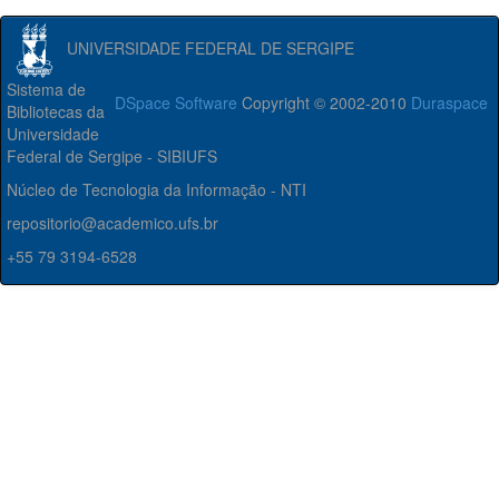
UNIVERSIDADE FEDERAL DE SERGIPE
Sistema de
DSpace Software
Copyright © 2002-2010
Duraspace
Bibliotecas da
Universidade
Federal de Sergipe - SIBIUFS
Núcleo de Tecnologia da Informação - NTI
repositorio@academico.ufs.br
+55 79 3194-6528