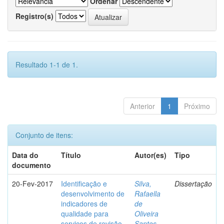
Ordenar
Registro(s)
Resultado 1-1 de 1.
Anterior
1
Próximo
Conjunto de itens:
Data do
Título
Autor(es)
Tipo
documento
20-Fev-2017
Identificação e
Silva,
Dissertação
desenvolvimento de
Rafaella
indicadores de
de
qualidade para
Oliveira
serviços de revisão
Santos