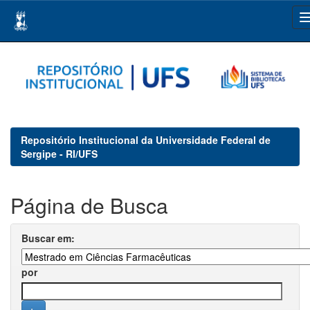
Skip
navigation
Repositório Institucional da Universidade Federal de
Sergipe - RI/UFS
Página de Busca
Buscar em:
por