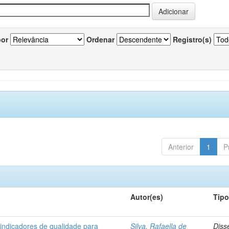
por
Ordenar
Registro(s)
Anterior
1
P
Autor(es)
Tip
 indicadores de qualidade para
Silva, Rafaella de
Diss