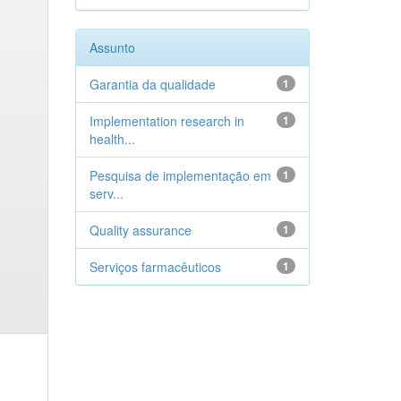
Assunto
Garantia da qualidade
1
Implementation research in
1
health...
Pesquisa de implementação em
1
serv...
Quality assurance
1
Serviços farmacêuticos
1