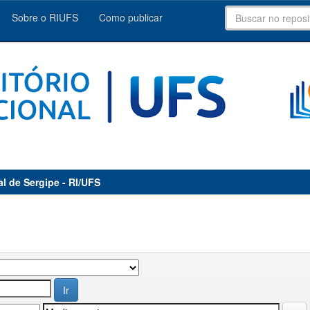
Sobre o RIUFS
Como publicar
al de Sergipe - RI/UFS