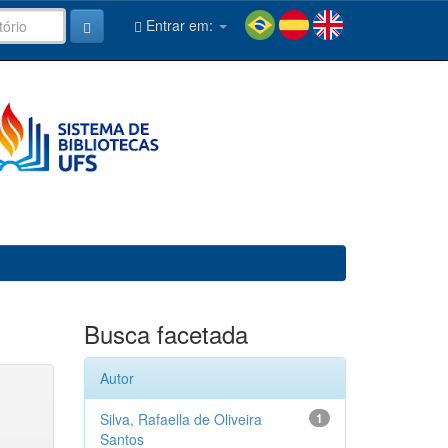
Entrar em:
Busca facetada
Autor
Silva, Rafaella de Oliveira
1
Santos