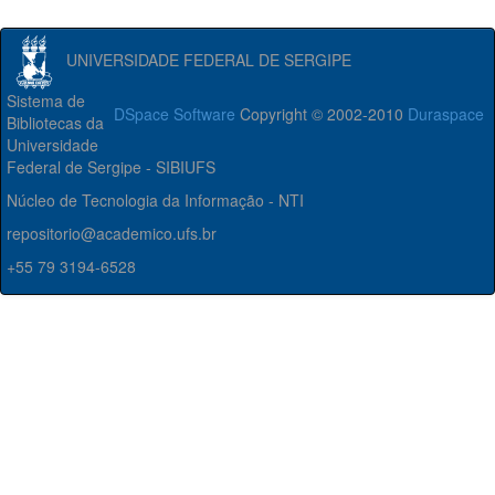
UNIVERSIDADE FEDERAL DE SERGIPE
Sistema de
DSpace Software
Copyright © 2002-2010
Duraspace
Bibliotecas da
Universidade
Federal de Sergipe - SIBIUFS
Núcleo de Tecnologia da Informação - NTI
repositorio@academico.ufs.br
+55 79 3194-6528