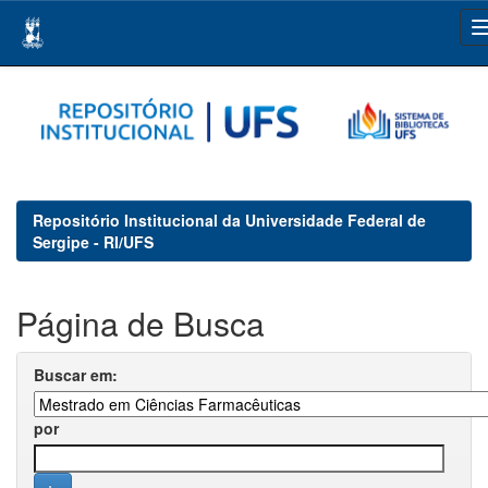
Skip
navigation
Repositório Institucional da Universidade Federal de
Sergipe - RI/UFS
Página de Busca
Buscar em:
por