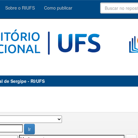
Sobre o RIUFS
Como publicar
al de Sergipe - RI/UFS