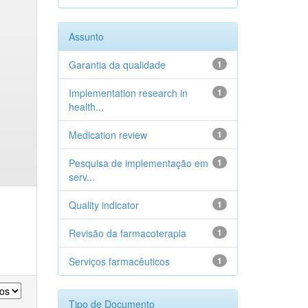
Assunto
Garantia da qualidade
1
Implementation research in
1
health...
Medication review
1
Pesquisa de implementação em
1
serv...
Quality indicator
1
Revisão da farmacoterapia
1
Serviços farmacêuticos
1
Tipo de Documento