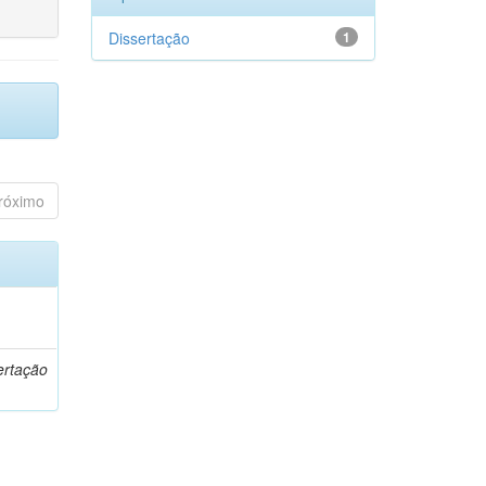
Dissertação
1
róximo
o
ertação