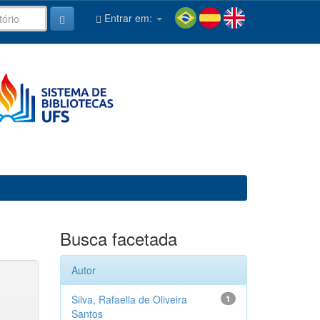
Entrar em:
Busca facetada
Autor
Silva, Rafaella de Oliveira
1
Santos