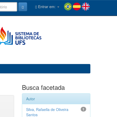
Entrar em:
Busca facetada
Autor
Silva, Rafaella de Oliveira
1
Santos