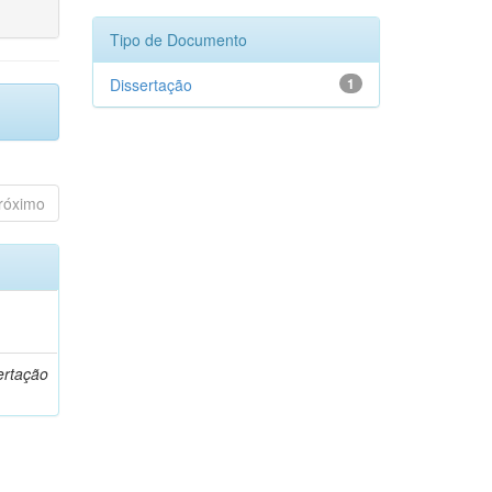
Tipo de Documento
Dissertação
1
róximo
o
ertação