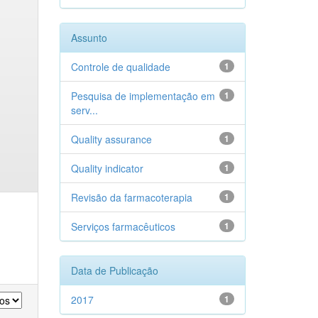
Assunto
Controle de qualidade
1
Pesquisa de implementação em
1
serv...
Quality assurance
1
Quality indicator
1
Revisão da farmacoterapia
1
Serviços farmacêuticos
1
Data de Publicação
2017
1