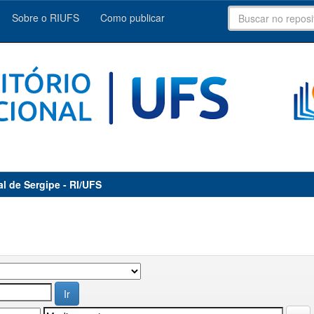
Sobre o RIUFS
Como publicar
al de Sergipe - RI/UFS