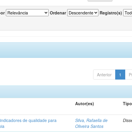
por
Ordenar
Registro(s)
Anterior
1
P
Autor(es)
Tip
 indicadores de qualidade para
Silva, Rafaella de
Diss
pia
Oliveira Santos