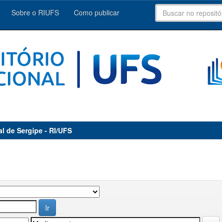
Sobre o RIUFS
Como publicar
al de Sergipe - RI/UFS