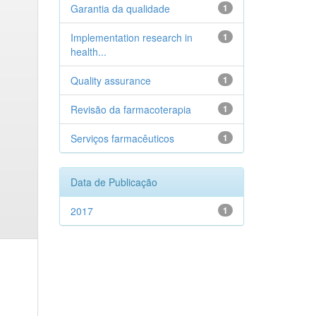
Garantia da qualidade
1
Implementation research in
1
health...
Quality assurance
1
Revisão da farmacoterapia
1
Serviços farmacêuticos
1
Data de Publicação
2017
1