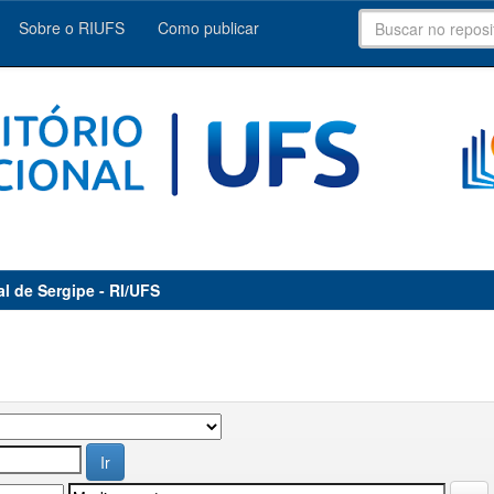
Sobre o RIUFS
Como publicar
al de Sergipe - RI/UFS