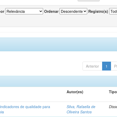
por
Ordenar
Registro(s)
Anterior
1
P
Autor(es)
Tip
 indicadores de qualidade para
Silva, Rafaella de
Diss
pia
Oliveira Santos