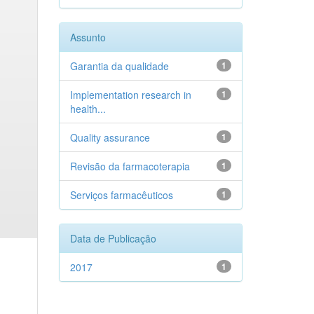
Assunto
Garantia da qualidade
1
Implementation research in
1
health...
Quality assurance
1
Revisão da farmacoterapia
1
Serviços farmacêuticos
1
Data de Publicação
2017
1