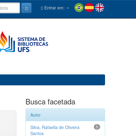
Entrar em:
Busca facetada
Autor
Silva, Rafaella de Oliveira
1
Santos