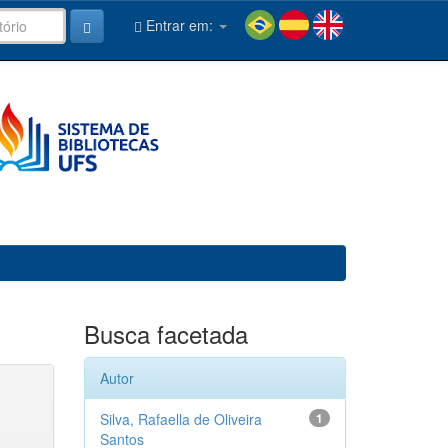
Entrar em:
Busca facetada
Autor
Silva, Rafaella de Oliveira
1
Santos