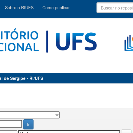
Sobre o RIUFS
Como publicar
al de Sergipe - RI/UFS