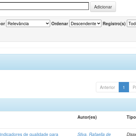
por
Ordenar
Registro(s)
Anterior
1
P
Autor(es)
Tip
 indicadores de qualidade para
Silva, Rafaella de
Diss