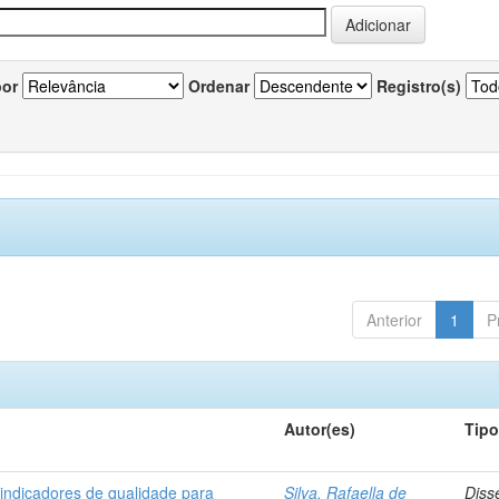
por
Ordenar
Registro(s)
Anterior
1
P
Autor(es)
Tip
 indicadores de qualidade para
Silva, Rafaella de
Diss