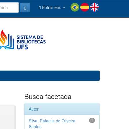
Entrar em:
Busca facetada
Autor
Silva, Rafaella de Oliveira
1
Santos