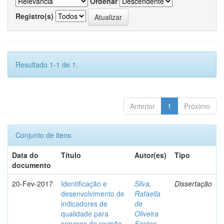
Ordenar
Registro(s)
Resultado 1-1 de 1.
Anterior
1
Próximo
Conjunto de itens:
Data do
Título
Autor(es)
Tipo
documento
20-Fev-2017
Identificação e
Silva,
Dissertação
desenvolvimento de
Rafaella
indicadores de
de
qualidade para
Oliveira
serviços de revisão
Santos