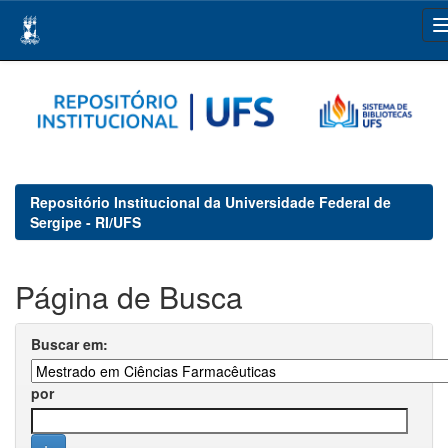
Skip
navigation
Repositório Institucional da Universidade Federal de
Sergipe - RI/UFS
Página de Busca
Buscar em:
por