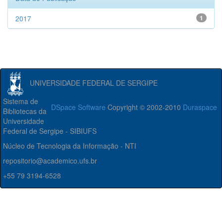
2017
1
UNIVERSIDADE FEDERAL DE SERGIPE
Sistema de
DSpace Software
Copyright © 2002-2010
Duraspace
Bibliotecas da
Universidade
Federal de Sergipe - SIBIUFS
Núcleo de Tecnologia da Informação - NTI
repositorio@academico.ufs.br
+55 79 3194-6528