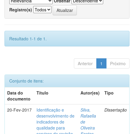
Ordenar
Registro(s)
Resultado 1-1 de 1.
Anterior
1
Próximo
Conjunto de itens:
Data do
Título
Autor(es)
Tipo
documento
20-Fev-2017
Identificação e
Silva,
Dissertação
desenvolvimento de
Rafaella
indicadores de
de
qualidade para
Oliveira
serviços de revisão
Santos