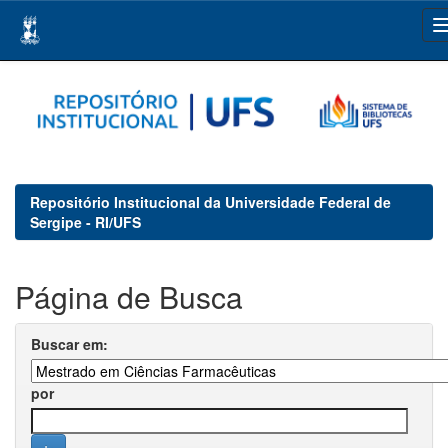
Skip
navigation
Repositório Institucional da Universidade Federal de
Sergipe - RI/UFS
Página de Busca
Buscar em:
por