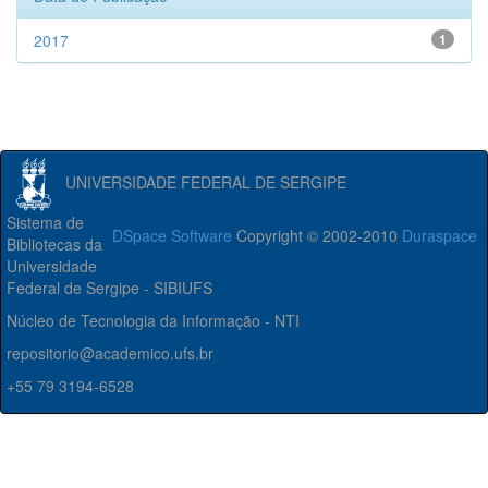
2017
1
UNIVERSIDADE FEDERAL DE SERGIPE
Sistema de
DSpace Software
Copyright © 2002-2010
Duraspace
Bibliotecas da
Universidade
Federal de Sergipe - SIBIUFS
Núcleo de Tecnologia da Informação - NTI
repositorio@academico.ufs.br
+55 79 3194-6528