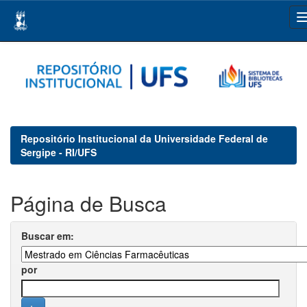
Skip
navigation
Repositório Institucional da Universidade Federal de
Sergipe - RI/UFS
Página de Busca
Buscar em:
por