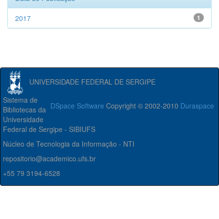
2017
1
UNIVERSIDADE FEDERAL DE SERGIPE
Sistema de
DSpace Software
Copyright © 2002-2010
Duraspace
Bibliotecas da
Universidade
Federal de Sergipe - SIBIUFS
Núcleo de Tecnologia da Informação - NTI
repositorio@academico.ufs.br
+55 79 3194-6528