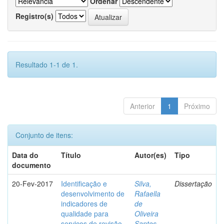
Ordenar
Registro(s)
Resultado 1-1 de 1.
Anterior
1
Próximo
Conjunto de itens:
Data do
Título
Autor(es)
Tipo
documento
20-Fev-2017
Identificação e
Silva,
Dissertação
desenvolvimento de
Rafaella
indicadores de
de
qualidade para
Oliveira
serviços de revisão
Santos