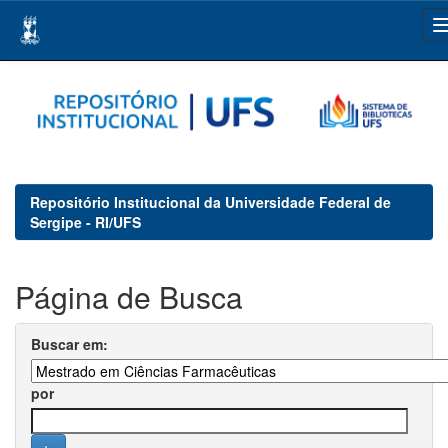
Skip
navigation
Repositório Institucional da Universidade Federal de
Sergipe - RI/UFS
Página de Busca
Buscar em:
por