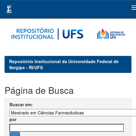
Skip
navigation
Repositório Institucional da Universidade Federal de
Sergipe - RI/UFS
Página de Busca
Buscar em:
por