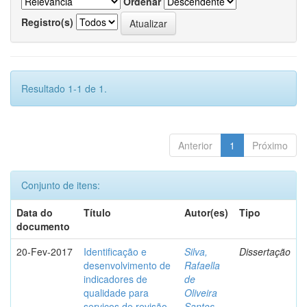
Ordenar
Registro(s)
Resultado 1-1 de 1.
Anterior
1
Próximo
Conjunto de itens:
Data do
Título
Autor(es)
Tipo
documento
20-Fev-2017
Identificação e
Silva,
Dissertação
desenvolvimento de
Rafaella
indicadores de
de
qualidade para
Oliveira
serviços de revisão
Santos