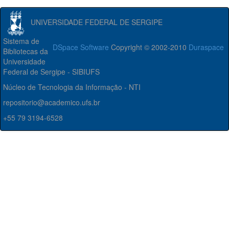
UNIVERSIDADE FEDERAL DE SERGIPE
Sistema de
DSpace Software
Copyright © 2002-2010
Duraspace
Bibliotecas da
Universidade
Federal de Sergipe - SIBIUFS
Núcleo de Tecnologia da Informação - NTI
repositorio@academico.ufs.br
+55 79 3194-6528