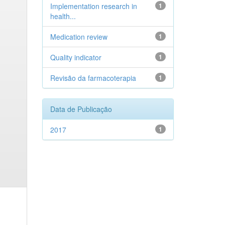
Implementation research in
1
health...
Medication review
1
Quality indicator
1
Revisão da farmacoterapia
1
Data de Publicação
2017
1