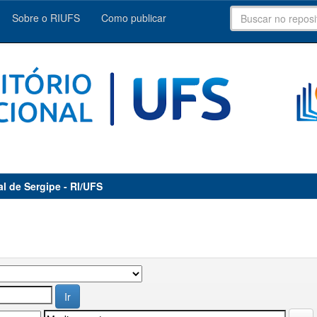
Sobre o RIUFS
Como publicar
al de Sergipe - RI/UFS