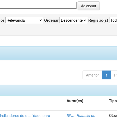
por
Ordenar
Registro(s)
Anterior
1
P
Autor(es)
Tip
 indicadores de qualidade para
Silva, Rafaella de
Diss