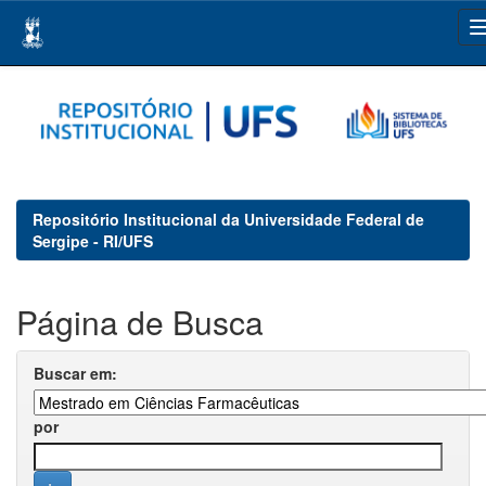
Skip
navigation
Repositório Institucional da Universidade Federal de
Sergipe - RI/UFS
Página de Busca
Buscar em:
por