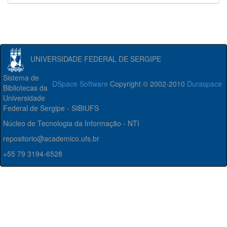
UNIVERSIDADE FEDERAL DE SERGIPE
Sistema de
DSpace Software
Copyright © 2002-2010
Duraspace
Bibliotecas da
Universidade
Federal de Sergipe - SIBIUFS
Núcleo de Tecnologia da Informação - NTI
repositorio@academico.ufs.br
+55 79 3194-6528