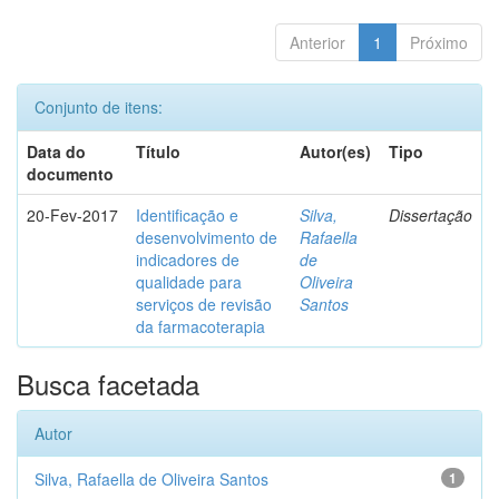
Anterior
1
Próximo
Conjunto de itens:
Data do
Título
Autor(es)
Tipo
documento
20-Fev-2017
Identificação e
Silva,
Dissertação
desenvolvimento de
Rafaella
indicadores de
de
qualidade para
Oliveira
serviços de revisão
Santos
da farmacoterapia
Busca facetada
Autor
Silva, Rafaella de Oliveira Santos
1