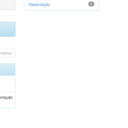
Dissertação
1
róximo
o
ertação