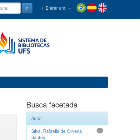
Entrar em:
Busca facetada
Autor
Silva, Rafaella de Oliveira
1
Santos