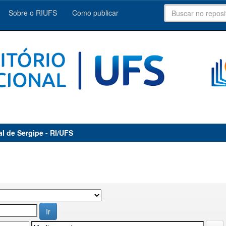
Sobre o RIUFS
Como publicar
al de Sergipe - RI/UFS