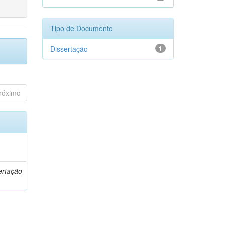
Tipo de Documento
Dissertação
1
róximo
o
ertação