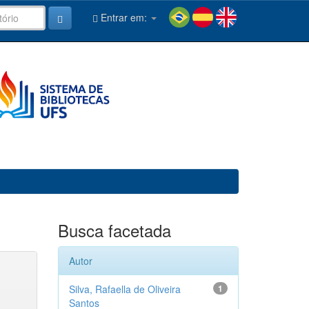
Entrar em:
Busca facetada
Autor
Silva, Rafaella de Oliveira
1
Santos