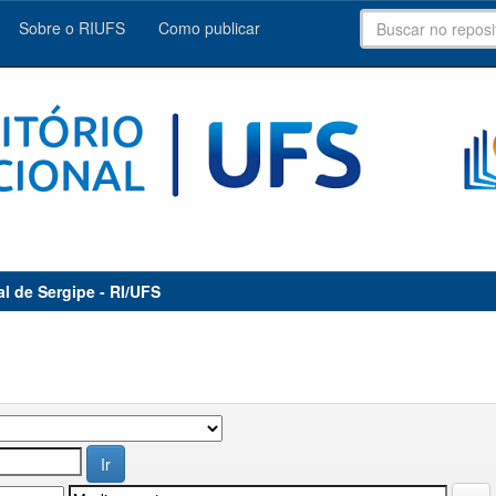
Sobre o RIUFS
Como publicar
al de Sergipe - RI/UFS