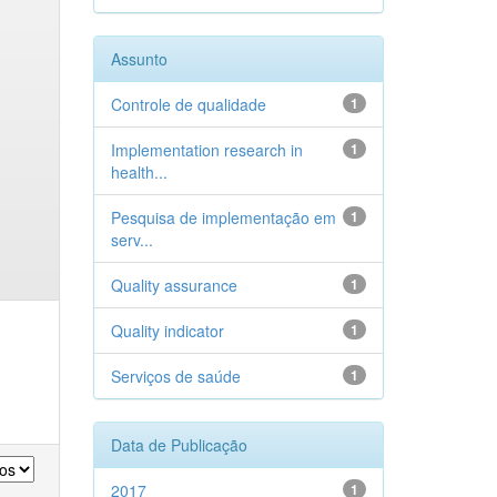
Assunto
Controle de qualidade
1
Implementation research in
1
health...
Pesquisa de implementação em
1
serv...
Quality assurance
1
Quality indicator
1
Serviços de saúde
1
Data de Publicação
2017
1