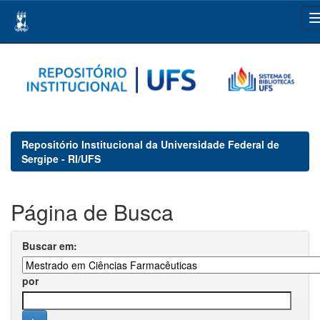
Skip
navigation
Repositório Institucional da Universidade Federal de
Sergipe - RI/UFS
Página de Busca
Buscar em:
por