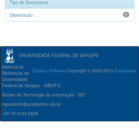
Tipo de Documento
Dissertação
1
UNIVERSIDADE FEDERAL DE SERGIPE
Sistema de
DSpace Software
Copyright © 2002-2010
Duraspace
Bibliotecas da
Universidade
Federal de Sergipe - SIBIUFS
Núcleo de Tecnologia da Informação - NTI
repositorio@academico.ufs.br
+55 79 3194-6528