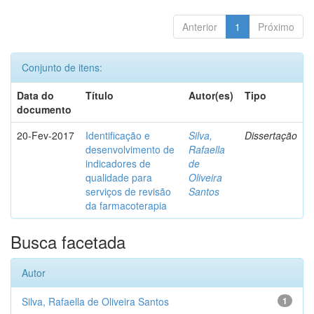
Anterior
1
Próximo
Conjunto de itens:
Data do
Título
Autor(es)
Tipo
documento
20-Fev-2017
Identificação e
Silva,
Dissertação
desenvolvimento de
Rafaella
indicadores de
de
qualidade para
Oliveira
serviços de revisão
Santos
da farmacoterapia
Busca facetada
Autor
Silva, Rafaella de Oliveira Santos
1