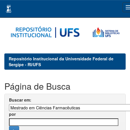
Skip
navigation
Repositório Institucional da Universidade Federal de
Sergipe - RI/UFS
Página de Busca
Buscar em:
por