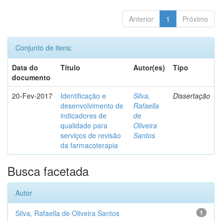
Anterior
1
Próximo
Conjunto de itens:
Data do
Título
Autor(es)
Tipo
documento
20-Fev-2017
Identificação e
Silva,
Dissertação
desenvolvimento de
Rafaella
indicadores de
de
qualidade para
Oliveira
serviços de revisão
Santos
da farmacoterapia
Busca facetada
Autor
Silva, Rafaella de Oliveira Santos
1