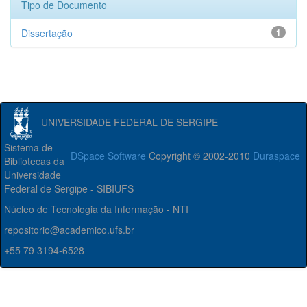
Tipo de Documento
Dissertação
1
UNIVERSIDADE FEDERAL DE SERGIPE
Sistema de
DSpace Software
Copyright © 2002-2010
Duraspace
Bibliotecas da
Universidade
Federal de Sergipe - SIBIUFS
Núcleo de Tecnologia da Informação - NTI
repositorio@academico.ufs.br
+55 79 3194-6528