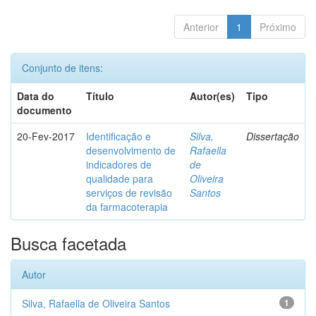
Anterior
1
Próximo
Conjunto de itens:
Data do
Título
Autor(es)
Tipo
documento
20-Fev-2017
Identificação e
Silva,
Dissertação
desenvolvimento de
Rafaella
indicadores de
de
qualidade para
Oliveira
serviços de revisão
Santos
da farmacoterapia
Busca facetada
Autor
Silva, Rafaella de Oliveira Santos
1