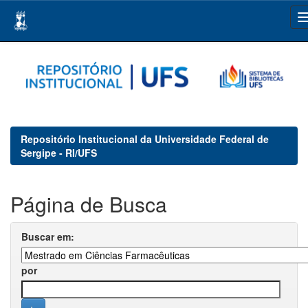
Skip
navigation
Repositório Institucional da Universidade Federal de
Sergipe - RI/UFS
Página de Busca
Buscar em:
por