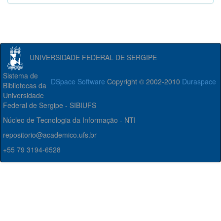
UNIVERSIDADE FEDERAL DE SERGIPE
Sistema de
DSpace Software
Copyright © 2002-2010
Duraspace
Bibliotecas da
Universidade
Federal de Sergipe - SIBIUFS
Núcleo de Tecnologia da Informação - NTI
repositorio@academico.ufs.br
+55 79 3194-6528