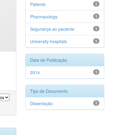
Patients
1
Pharmacology
1
Segurança ao paciente
1
University hospitals
1
Data de Publicação
2014
1
Tipo de Documento
Dissertação
1