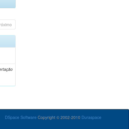
róximo
o
ertação
DSpace Software
Copyright © 2002-2010
Duraspace