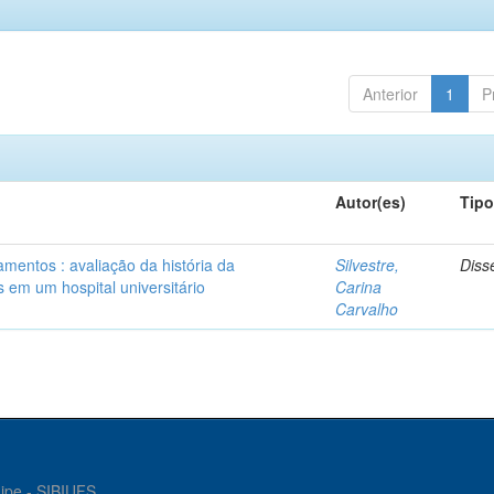
Anterior
1
P
Autor(es)
Tip
mentos : avaliação da história da
Silvestre,
Diss
 em um hospital universitário
Carina
Carvalho
gipe - SIBIUFS