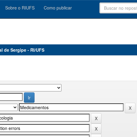
Sobre o RIUFS
Como publicar
al de Sergipe - RI/UFS