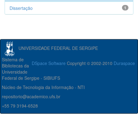
Dissertação
1
UNIVERSIDADE FEDERAL DE SERGIPE
Sistema de
DSpace Software
Copyright © 2002-2010
Duraspace
Bibliotecas da
Universidade
Federal de Sergipe - SIBIUFS
Núcleo de Tecnologia da Informação - NTI
repositorio@academico.ufs.br
+55 79 3194-6528