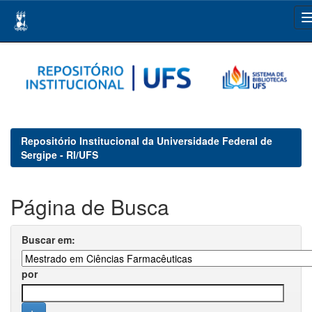
Skip
navigation
Repositório Institucional da Universidade Federal de
Sergipe - RI/UFS
Página de Busca
Buscar em:
por