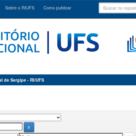
Sobre o RIUFS
Como publicar
al de Sergipe - RI/UFS