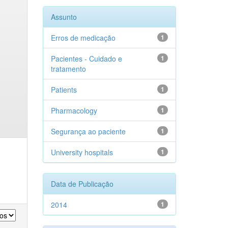
Assunto
Erros de medicação
1
Pacientes - Cuidado e
1
tratamento
Patients
1
Pharmacology
1
Segurança ao paciente
1
University hospitals
1
Data de Publicação
2014
1