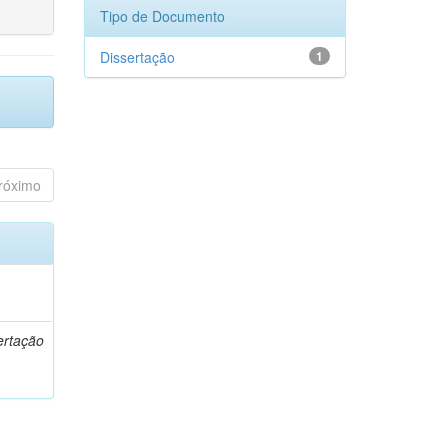
Tipo de Documento
Dissertação
1
róximo
o
ertação