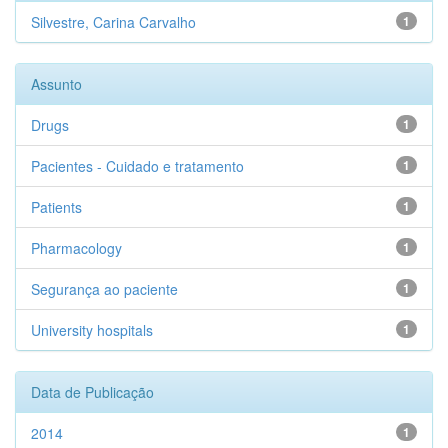
Silvestre, Carina Carvalho
1
Assunto
Drugs
1
Pacientes - Cuidado e tratamento
1
Patients
1
Pharmacology
1
Segurança ao paciente
1
University hospitals
1
Data de Publicação
2014
1