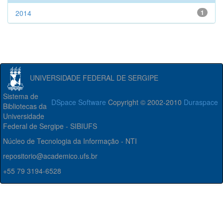
2014
1
UNIVERSIDADE FEDERAL DE SERGIPE
Sistema de
DSpace Software
Copyright © 2002-2010
Duraspace
Bibliotecas da
Universidade
Federal de Sergipe - SIBIUFS
Núcleo de Tecnologia da Informação - NTI
repositorio@academico.ufs.br
+55 79 3194-6528