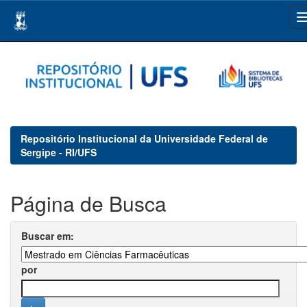
Skip
navigation
Repositório Institucional da Universidade Federal de
Sergipe - RI/UFS
Página de Busca
Buscar em:
por