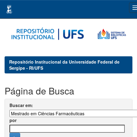
Skip
navigation
Repositório Institucional da Universidade Federal de
Sergipe - RI/UFS
Página de Busca
Buscar em:
por