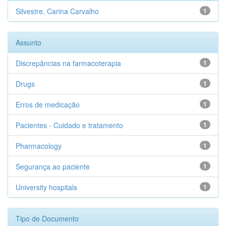
Silvestre, Carina Carvalho
1
Assunto
Discrepâncias na farmacoterapia
1
Drugs
1
Erros de medicação
1
Pacientes - Cuidado e tratamento
1
Pharmacology
1
Segurança ao paciente
1
University hospitals
1
Tipo de Documento