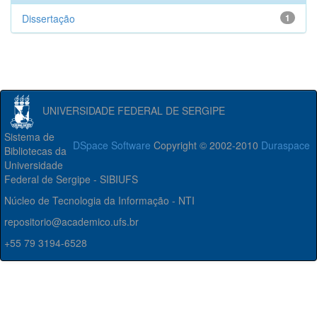
Dissertação
1
UNIVERSIDADE FEDERAL DE SERGIPE
Sistema de
DSpace Software
Copyright © 2002-2010
Duraspace
Bibliotecas da
Universidade
Federal de Sergipe - SIBIUFS
Núcleo de Tecnologia da Informação - NTI
repositorio@academico.ufs.br
+55 79 3194-6528