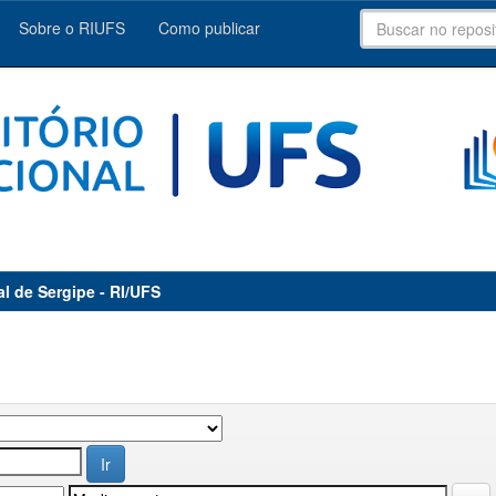
Sobre o RIUFS
Como publicar
al de Sergipe - RI/UFS