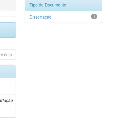
Tipo de Documento
Dissertação
1
róximo
o
ertação