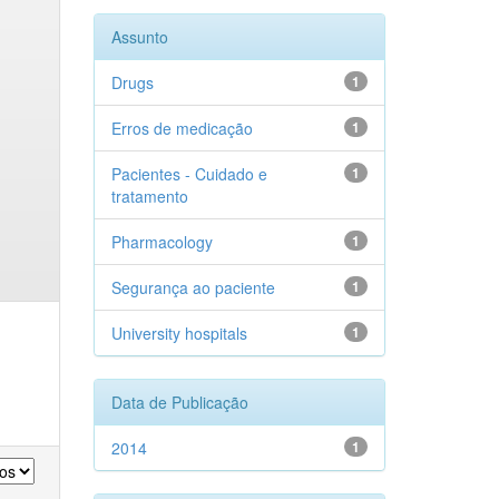
Assunto
Drugs
1
Erros de medicação
1
Pacientes - Cuidado e
1
tratamento
Pharmacology
1
Segurança ao paciente
1
University hospitals
1
Data de Publicação
2014
1