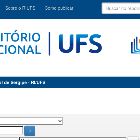
Sobre o RIUFS
Como publicar
al de Sergipe - RI/UFS