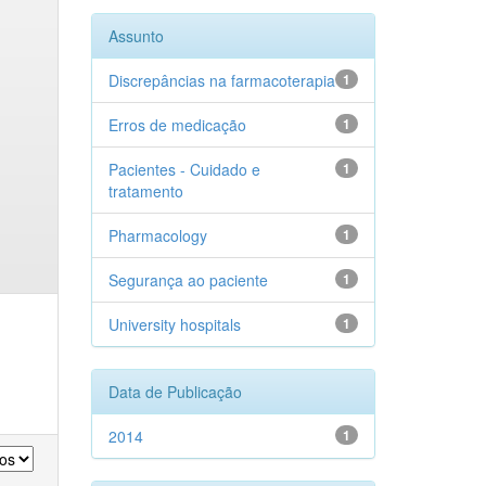
Assunto
Discrepâncias na farmacoterapia
1
Erros de medicação
1
Pacientes - Cuidado e
1
tratamento
Pharmacology
1
Segurança ao paciente
1
University hospitals
1
Data de Publicação
2014
1