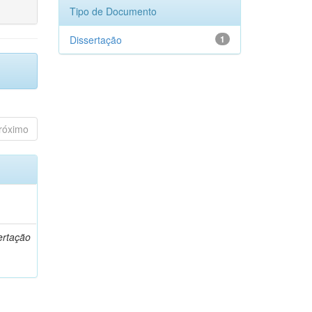
Tipo de Documento
Dissertação
1
róximo
o
ertação