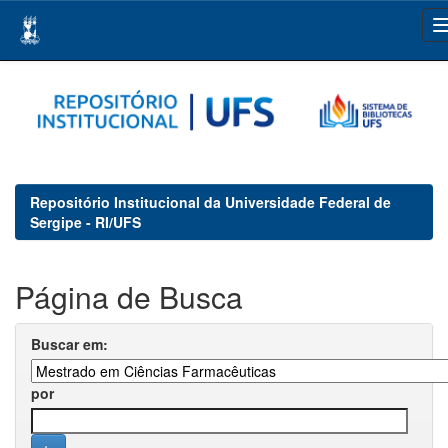
Skip
navigation
Repositório Institucional da Universidade Federal de
Sergipe - RI/UFS
Página de Busca
Buscar em:
por