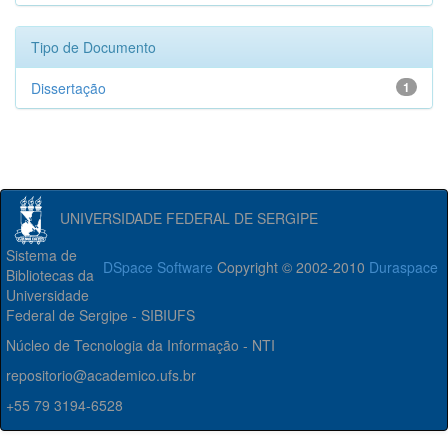
Tipo de Documento
Dissertação
1
UNIVERSIDADE FEDERAL DE SERGIPE
Sistema de
DSpace Software
Copyright © 2002-2010
Duraspace
Bibliotecas da
Universidade
Federal de Sergipe - SIBIUFS
Núcleo de Tecnologia da Informação - NTI
repositorio@academico.ufs.br
+55 79 3194-6528