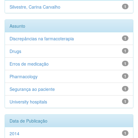
Silvestre, Carina Carvalho
1
Assunto
Discrepâncias na farmacoterapia
1
Drugs
1
Erros de medicação
1
Pharmacology
1
Segurança ao paciente
1
University hospitals
1
Data de Publicação
2014
1