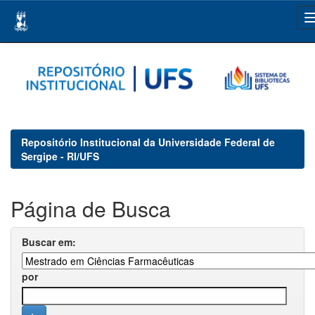
Skip
navigation
Repositório Institucional da Universidade Federal de
Sergipe - RI/UFS
Página de Busca
Buscar em:
por