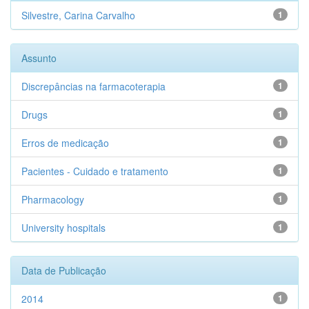
Silvestre, Carina Carvalho
1
Assunto
Discrepâncias na farmacoterapia
1
Drugs
1
Erros de medicação
1
Pacientes - Cuidado e tratamento
1
Pharmacology
1
University hospitals
1
Data de Publicação
2014
1