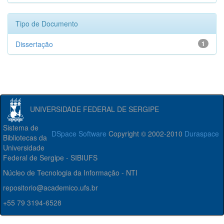
Tipo de Documento
Dissertação
1
UNIVERSIDADE FEDERAL DE SERGIPE
Sistema de
DSpace Software
Copyright © 2002-2010
Duraspace
Bibliotecas da
Universidade
Federal de Sergipe - SIBIUFS
Núcleo de Tecnologia da Informação - NTI
repositorio@academico.ufs.br
+55 79 3194-6528