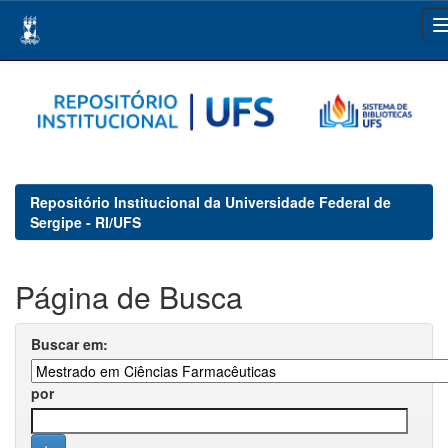
Skip
navigation
Repositório Institucional da Universidade Federal de
Sergipe - RI/UFS
Página de Busca
Buscar em:
por