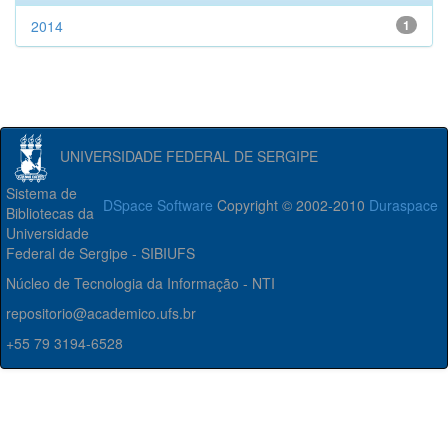
2014
1
UNIVERSIDADE FEDERAL DE SERGIPE
Sistema de
DSpace Software
Copyright © 2002-2010
Duraspace
Bibliotecas da
Universidade
Federal de Sergipe - SIBIUFS
Núcleo de Tecnologia da Informação - NTI
repositorio@academico.ufs.br
+55 79 3194-6528