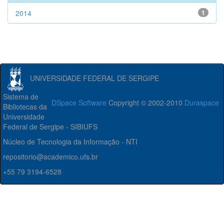
2014
1
UNIVERSIDADE FEDERAL DE SERGIPE
Sistema de
DSpace Software
Copyright © 2002-2010
Duraspace
Bibliotecas da
Universidade
Federal de Sergipe - SIBIUFS
Núcleo de Tecnologia da Informação - NTI
repositorio@academico.ufs.br
+55 79 3194-6528