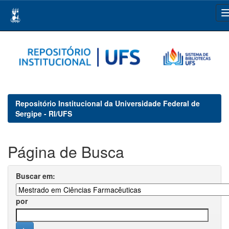
Skip
navigation
Repositório Institucional da Universidade Federal de
Sergipe - RI/UFS
Página de Busca
Buscar em:
por