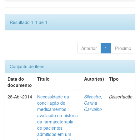
Resultado 1-1 de 1.
Anterior
1
Próximo
Conjunto de itens:
Data do
Título
Autor(es)
Tipo
documento
28-Abr-2014
Necessidade da
Silvestre,
Dissertação
conciliação de
Carina
medicamentos :
Carvalho
avaliação da história
da farmacoterapia
de pacientes
admitidos em um