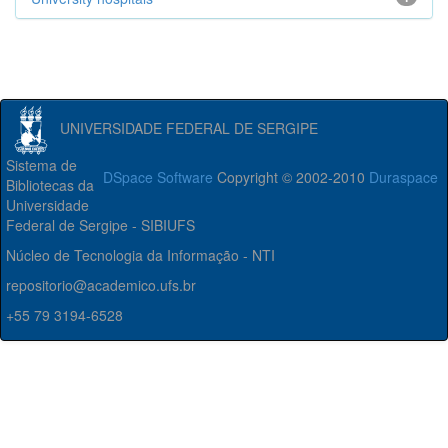
UNIVERSIDADE FEDERAL DE SERGIPE
Sistema de
DSpace Software
Copyright © 2002-2010
Duraspace
Bibliotecas da
Universidade
Federal de Sergipe - SIBIUFS
Núcleo de Tecnologia da Informação - NTI
repositorio@academico.ufs.br
+55 79 3194-6528