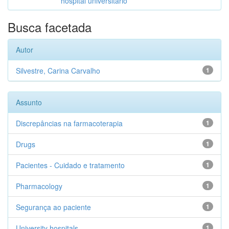
hospital universitário
Busca facetada
Autor
Silvestre, Carina Carvalho
1
Assunto
Discrepâncias na farmacoterapia
1
Drugs
1
Pacientes - Cuidado e tratamento
1
Pharmacology
1
Segurança ao paciente
1
University hospitals
1