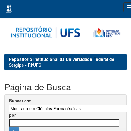
Skip
navigation
Repositório Institucional da Universidade Federal de
Sergipe - RI/UFS
Página de Busca
Buscar em:
por