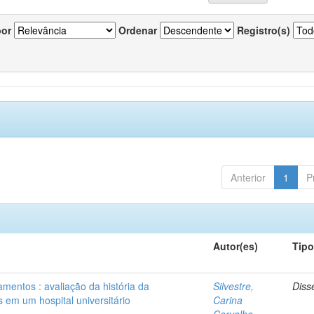
por
Ordenar
Registro(s)
Anterior
1
P
Autor(es)
Tip
mentos : avaliação da história da
Silvestre,
Diss
 em um hospital universitário
Carina