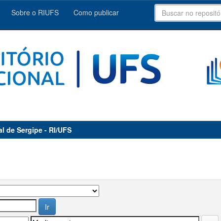
Sobre o RIUFS
Como publicar
al de Sergipe - RI/UFS