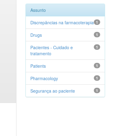
Assunto
Discrepâncias na farmacoterapia
1
Drugs
1
Pacientes - Cuidado e
1
tratamento
Patients
1
Pharmacology
1
Segurança ao paciente
1