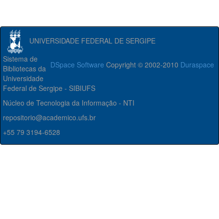
UNIVERSIDADE FEDERAL DE SERGIPE
Sistema de
DSpace Software
Copyright © 2002-2010
Duraspace
Bibliotecas da
Universidade
Federal de Sergipe - SIBIUFS
Núcleo de Tecnologia da Informação - NTI
repositorio@academico.ufs.br
+55 79 3194-6528