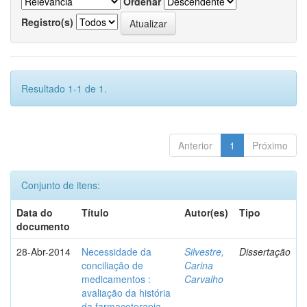
Ordenar
Registro(s)
Resultado 1-1 de 1.
Anterior
1
Próximo
Conjunto de itens:
Data do
Título
Autor(es)
Tipo
documento
28-Abr-2014
Necessidade da
Silvestre,
Dissertação
conciliação de
Carina
medicamentos :
Carvalho
avaliação da história
da farmacoterapia