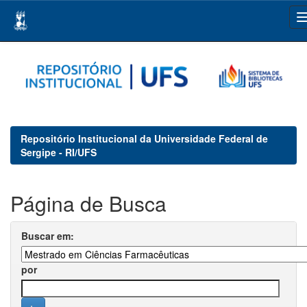
Skip
navigation
Repositório Institucional da Universidade Federal de
Sergipe - RI/UFS
Página de Busca
Buscar em:
por