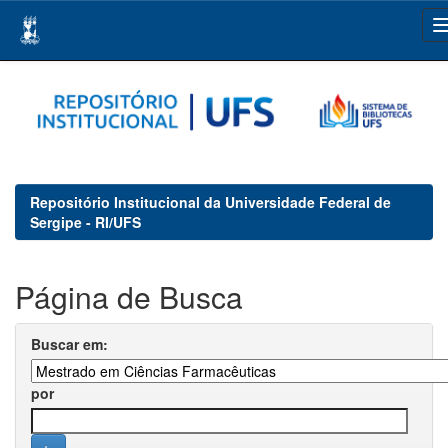
Skip
navigation
Repositório Institucional da Universidade Federal de
Sergipe - RI/UFS
Página de Busca
Buscar em:
por