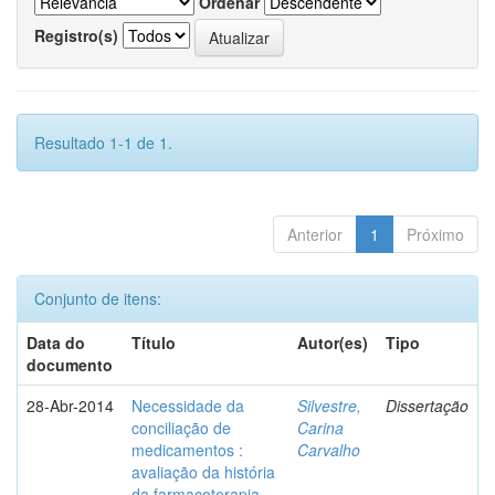
Ordenar
Registro(s)
Resultado 1-1 de 1.
Anterior
1
Próximo
Conjunto de itens:
Data do
Título
Autor(es)
Tipo
documento
28-Abr-2014
Necessidade da
Silvestre,
Dissertação
conciliação de
Carina
medicamentos :
Carvalho
avaliação da história
da farmacoterapia