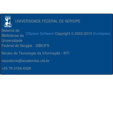
UNIVERSIDADE FEDERAL DE SERGIPE
Sistema de
DSpace Software
Copyright © 2002-2010
Duraspace
Bibliotecas da
Universidade
Federal de Sergipe - SIBIUFS
Núcleo de Tecnologia da Informação - NTI
repositorio@academico.ufs.br
+55 79 3194-6528