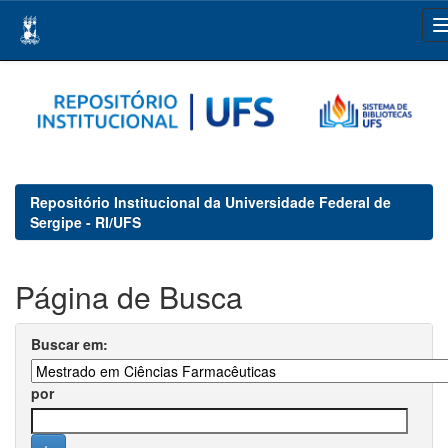
Skip
navigation
Repositório Institucional da Universidade Federal de
Sergipe - RI/UFS
Página de Busca
Buscar em:
por