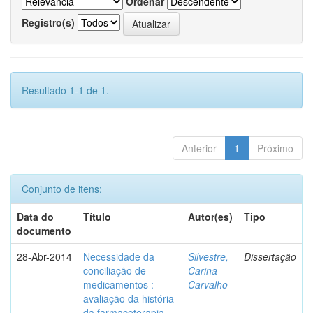
Ordenar
Registro(s)
Resultado 1-1 de 1.
Anterior
1
Próximo
Conjunto de itens:
Data do
Título
Autor(es)
Tipo
documento
28-Abr-2014
Necessidade da
Silvestre,
Dissertação
conciliação de
Carina
medicamentos :
Carvalho
avaliação da história
da farmacoterapia