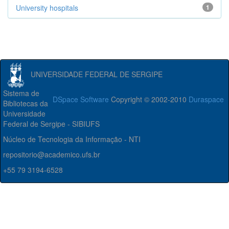
University hospitals
1
UNIVERSIDADE FEDERAL DE SERGIPE
Sistema de
DSpace Software
Copyright © 2002-2010
Duraspace
Bibliotecas da
Universidade
Federal de Sergipe - SIBIUFS
Núcleo de Tecnologia da Informação - NTI
repositorio@academico.ufs.br
+55 79 3194-6528