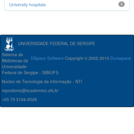
University hospitals
1
UNIVERSIDADE FEDERAL DE SERGIPE
Sistema de
DSpace Software
Copyright © 2002-2010
Duraspace
Bibliotecas da
Universidade
Federal de Sergipe - SIBIUFS
Núcleo de Tecnologia da Informação - NTI
repositorio@academico.ufs.br
+55 79 3194-6528