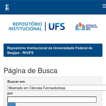
Skip
navigation
Repositório Institucional da Universidade Federal de
Sergipe - RI/UFS
Página de Busca
Buscar em:
por