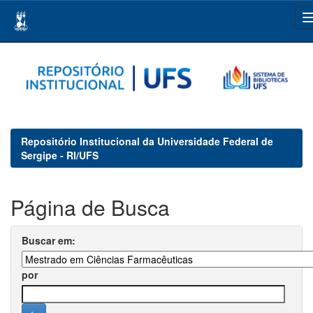
Skip
navigation
Repositório Institucional da Universidade Federal de
Sergipe - RI/UFS
Página de Busca
Buscar em:
por