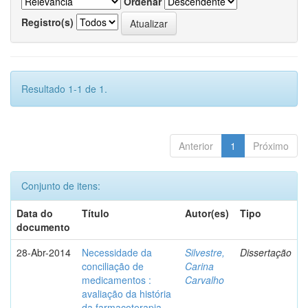
Ordenar
Registro(s)
Resultado 1-1 de 1.
Anterior
1
Próximo
Conjunto de itens:
Data do
Título
Autor(es)
Tipo
documento
28-Abr-2014
Necessidade da
Silvestre,
Dissertação
conciliação de
Carina
medicamentos :
Carvalho
avaliação da história
da farmacoterapia