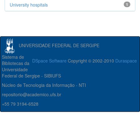
University hospitals
1
UNIVERSIDADE FEDERAL DE SERGIPE
Sistema de
DSpace Software
Copyright © 2002-2010
Duraspace
Bibliotecas da
Universidade
Federal de Sergipe - SIBIUFS
Núcleo de Tecnologia da Informação - NTI
repositorio@academico.ufs.br
+55 79 3194-6528